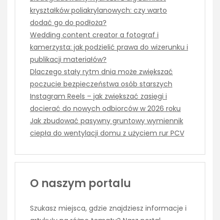
kryształków poliakrylanowych: czy warto
dodać go do podłoża?
Wedding content creator a fotograf i
kamerzysta: jak podzielić prawa do wizerunku i
publikacji materiałów?
Dlaczego stały rytm dnia może zwiększać
poczucie bezpieczeństwa osób starszych
Instagram Reels – jak zwiększać zasięgi i
docierać do nowych odbiorców w 2026 roku
Jak zbudować pasywny gruntowy wymiennik
ciepła do wentylacji domu z użyciem rur PCV
O naszym portalu
Szukasz miejsca, gdzie znajdziesz informacje i