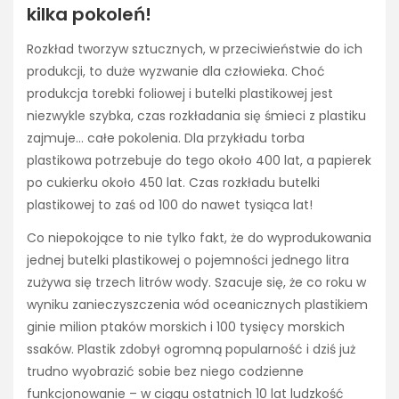
kilka pokoleń!
Rozkład tworzyw sztucznych, w przeciwieństwie do ich
produkcji, to duże wyzwanie dla człowieka. Choć
produkcja torebki foliowej i butelki plastikowej jest
niezwykle szybka, czas rozkładania się śmieci z plastiku
zajmuje… całe pokolenia. Dla przykładu torba
plastikowa potrzebuje do tego około 400 lat, a papierek
po cukierku około 450 lat. Czas rozkładu butelki
plastikowej to zaś od 100 do nawet tysiąca lat!
Co niepokojące to nie tylko fakt, że do wyprodukowania
jednej butelki plastikowej o pojemności jednego litra
zużywa się trzech litrów wody. Szacuje się, że co roku w
wyniku zanieczyszczenia wód oceanicznych plastikiem
ginie milion ptaków morskich i 100 tysięcy morskich
ssaków. Plastik zdobył ogromną popularność i dziś już
trudno wyobrazić sobie bez niego codzienne
funkcjonowanie – w ciągu ostatnich 10 lat ludzkość