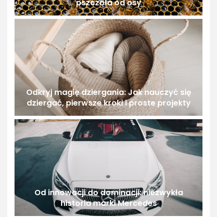
pszczoła od osy
Odkryj magię dziergania: Jak nauczyć się
dziergać, pierwsze kroki i proste projekty
Od innowacji do dominacji: niezwykła
historia marki Mercedes