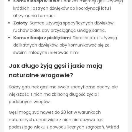
Komunikacja w locie
: Podczas migracji gęsi używają
krótkich i ostrych dźwięków do koordynacji lotu i
utrzymania formacji.
Zaloty
: Samce używają specyficznych dźwięków i
ruchów ciała, aby przyciągnąć uwagę samic.
Komunikacja z pisklętami
: Dorosłe ptaki używają
delikatnych dźwięków, aby komunikować się ze
swoimi młodymi i kierować nimi.
Jak długo żyją gęsi i jakie mają
naturalne wrogowie?
Każdy gatunek gęsi ma swoje specyficzne cechy, ale
większość z nich ma zbliżoną długość życia i
podobnych wrogów.
Gęsi mogą żyć nawet do 20 lat w warunkach
naturalnych, choć wiele z nich nie dożywa tak
podeszłego wieku z powodu licznych zagrożeń. Wśród