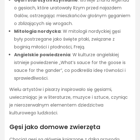
Gęsi i starożytni Rzymianie
: Istnieje znana legenda
o gęsiach, które uratowały Rzym przed najazdem
Galów, ostrzegając mieszkańców głośnym gęganiem
o zbliżających się wrogach.
Mitologia nordycka
: W mitologii nordyckiej gęsi
były postrzegane jako święte ptaki, związane z
boginią miłości i płodności, Freją.
Angielskie powiedzenia
: W kulturze angielskiej
istnieje powiedzenie „What’s sauce for the goose is
sauce for the gander”, co podkreśla ideę równości i
sprawiedliwości.
Wielu artystów i pisarzy inspirowało się gęsiami,
uwieczniając je w literaturze, muzyce i sztuce, czyniąc
je nierozerwalnym elementem dziedzictwa
kulturowego ludzkości.
Gęsi jako domowe zwierzęta
Chociaż gęsi są głównie kojarzone z dziką przyrodą,