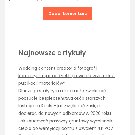
Najnowsze artykuły
Wedding content creator a fotograf i
kamerzysta: jak podzielić prawa do wizerunku i
publikacji materiałów?
Dlaczego stały rytm dnia może zwiększać
poczucie bezpieczeństwa osób starszych
Instagram Reels – jak zwiększać zasięgi i
docierać do nowych odbiorców w 2026 roku
Jak zbudować pasywny gruntowy wymiennik
ciepła do wentylacji domu z użyciem rur PCV