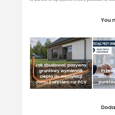
You m
Jak zbudować pasywny
gruntowy wymiennik
Przeci
ciepła do wentylacji
technic
domu z użyciem rur PCV
punktów
Doda