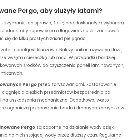
ane Pergo, aby służyły latami?
w utrzymaniu, co sprawia, że są one doskonałym wyborem
ń. Jednak, aby zapewnić im długowieczność i zachować
ć się do kilku prostych zasad pielęgnacji.
zchni paneli jest kluczowe. Należy unikać używania dużej
brze wyżętą ściereczkę lub mop. W przypadku bardziej
ykowanych środków do czyszczenia paneli laminowanych,
hemicznych.
nowanych Pergo
przed zarysowaniami. Zastosowanie
ie ciągnięcia ciężkich przedmiotów bezpośrednio po
i na uszkodzenia mechaniczne. Dodatkowo, warto
óre ograniczą przenoszenie brudu i drobnych kamyczków
inowane Pergo
są odporne na działanie wody dzięki
ania na nich stojącej wody przez dłuższy czas. Regularne