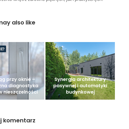
ay also like
ąg przy oknie –
Synergia architektury
zna diagnostyka
pasywnej i automatyki
 nieszczelności
budynkowej
j komentarz