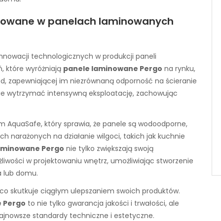
osowane w panelach laminowanych
 innowacji technologicznych w produkcji paneli
, które wyróżniają
panele laminowane Pergo
na rynku,
ed, zapewniającej im niezrównaną odporność na ścieranie
tanie wytrzymać intensywną eksploatację, zachowując
 AquaSafe, który sprawia, że panele są wodoodporne,
h narażonych na działanie wilgoci, takich jak kuchnie
aminowane Pergo
nie tylko zwiększają swoją
liwości w projektowaniu wnętrz, umożliwiając stworzenie
a lub domu.
, co skutkuje ciągłym ulepszaniem swoich produktów.
 Pergo
to nie tylko gwarancja jakości i trwałości, ale
ajnowsze standardy techniczne i estetyczne.