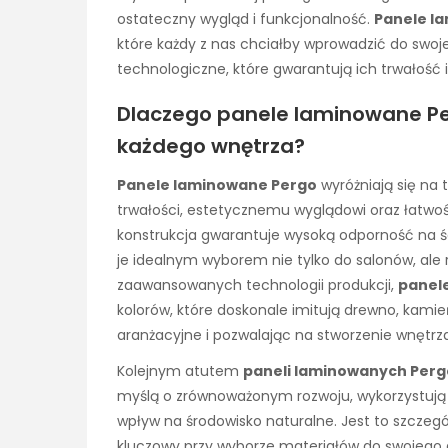
ostateczny wygląd i funkcjonalność.
Panele l
które każdy z nas chciałby wprowadzić do swoj
technologiczne, które gwarantują ich trwałość 
Dlaczego panele laminowane P
każdego wnętrza?
Panele laminowane Pergo
wyróżniają się na t
trwałości, estetycznemu wyglądowi oraz łatwoś
konstrukcja gwarantuje wysoką odporność na ści
je idealnym wyborem nie tylko do salonów, ale 
zaawansowanych technologii produkcji,
panel
kolorów, które doskonale imitują drewno, kamień
aranżacyjne i pozwalając na stworzenie wnętr
Kolejnym atutem
paneli laminowanych Perg
myślą o zrównoważonym rozwoju, wykorzystują 
wpływ na środowisko naturalne. Jest to szczegó
kluczowy przy wyborze materiałów do swojego