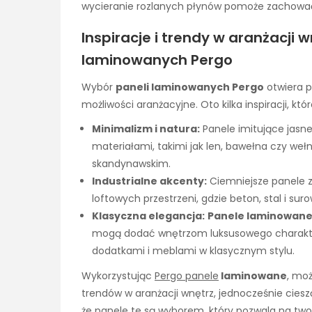
wycieranie rozlanych płynów pomoże zachować
Inspiracje i trendy w aranżacji 
laminowanych Pergo
Wybór
paneli laminowanych Pergo
otwiera p
możliwości aranżacyjne. Oto kilka inspiracji, k
Minimalizm i natura:
Panele imitujące jasn
materiałami, takimi jak len, bawełna czy weł
skandynawskim.
Industrialne akcenty:
Ciemniejsze panele 
loftowych przestrzeni, gdzie beton, stal i su
Klasyczna elegancja:
Panele laminowane
mogą dodać wnętrzom luksusowego charakteru
dodatkami i meblami w klasycznym stylu.
Wykorzystując
Pergo panele
laminowane
, mo
trendów w aranżacji wnętrz, jednocześnie cieszą
że panele te są wyborem, który pozwala na twor