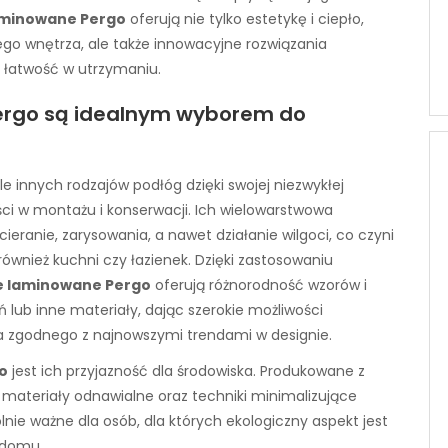
aminowane Pergo
oferują nie tylko estetykę i ciepło,
ego wnętrza, ale także innowacyjne rozwiązania
i łatwość w utrzymaniu.
ergo są idealnym wyborem do
le innych rodzajów podłóg dzięki swojej niezwykłej
ci w montażu i konserwacji. Ich wielowarstwowa
eranie, zarysowania, a nawet działanie wilgoci, co czyni
również kuchni czy łazienek. Dzięki zastosowaniu
e laminowane Pergo
oferują różnorodność wzorów i
 lub inne materiały, dając szerokie możliwości
za zgodnego z najnowszymi trendami w designie.
o
jest ich przyjazność dla środowiska. Produkowane z
materiały odnawialne oraz techniki minimalizujące
lnie ważne dla osób, dla których ekologiczny aspekt jest
 domu.