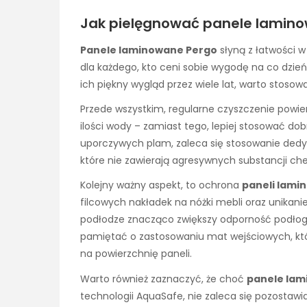
Jak pielęgnować panele laminow
Panele laminowane Pergo
słyną z łatwości 
dla każdego, kto ceni sobie wygodę na co dzie
ich piękny wygląd przez wiele lat, warto stosowa
Przede wszystkim, regularne czyszczenie powier
ilości wody – zamiast tego, lepiej stosować do
uporczywych plam, zaleca się stosowanie ded
które nie zawierają agresywnych substancji c
Kolejny ważny aspekt, to ochrona
paneli lami
filcowych nakładek na nóżki mebli oraz unikan
podłodze znacząco zwiększy odporność podłog
pamiętać o zastosowaniu mat wejściowych, kt
na powierzchnię paneli.
Warto również zaznaczyć, że choć
panele lam
technologii AquaSafe, nie zaleca się pozostawi