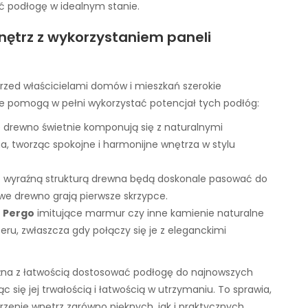
 podłogę w idealnym stanie.
wnętrz z wykorzystaniem paneli
rzed właścicielami domów i mieszkań szerokie
tóre pomogą w pełni wykorzystać potencjał tych podłóg:
e drewno świetnie komponują się z naturalnymi
na, tworząc spokojne i harmonijne wnętrza w stylu
z wyraźną strukturą drewna będą doskonale pasować do
rowe drewno grają pierwsze skrzypce.
 Pergo
imitujące marmur czy inne kamienie naturalne
, zwłaszcza gdy połączy się je z eleganckimi
żna z łatwością dostosować podłogę do najnowszych
c się jej trwałością i łatwością w utrzymaniu. To sprawia,
zenie wnętrz zarówno pięknych, jak i praktycznych.