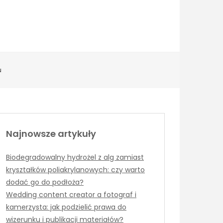
u
Najnowsze artykuły
Biodegradowalny hydrożel z alg zamiast
kryształków poliakrylanowych: czy warto
dodać go do podłoża?
Wedding content creator a fotograf i
kamerzysta: jak podzielić prawa do
wizerunku i publikacji materiałów?