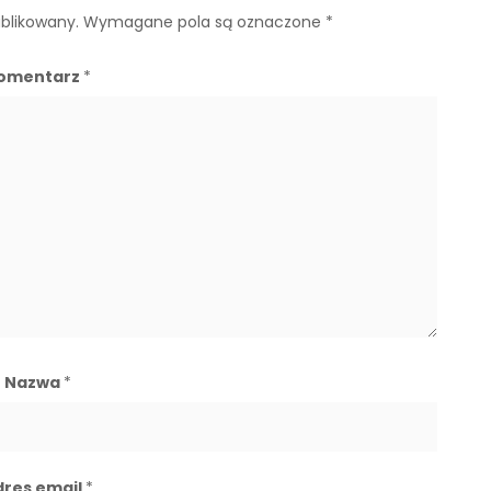
ublikowany.
Wymagane pola są oznaczone
*
omentarz
*
Nazwa
*
dres email
*