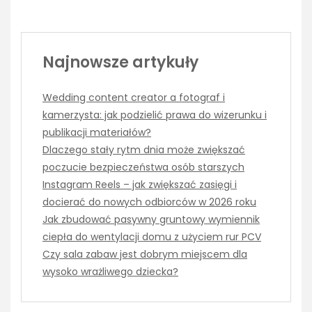
Najnowsze artykuły
Wedding content creator a fotograf i
kamerzysta: jak podzielić prawa do wizerunku i
publikacji materiałów?
Dlaczego stały rytm dnia może zwiększać
poczucie bezpieczeństwa osób starszych
Instagram Reels – jak zwiększać zasięgi i
docierać do nowych odbiorców w 2026 roku
Jak zbudować pasywny gruntowy wymiennik
ciepła do wentylacji domu z użyciem rur PCV
Czy sala zabaw jest dobrym miejscem dla
wysoko wrażliwego dziecka?