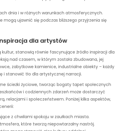
tach dnia i w różnych warunkach atmosferycznych.
e mogą ujawnić się podczas bliższego przyjrzenia się
inspiracja dla artystów
ą kultur, stanowią równie fascynujące źródło inspiracji dla
ksją nad czasem, w którym została zbudowana, jej
żowce, zabytkowe kamienice, industrialne obiekty – każdy
 stanowić tło dla artystycznej narracji.
óżne ścieżki życiowe, tworząc bogaty tapet społecznych
 mieszkańców i codziennych zdarzeń może dostarczyć
rą, relacjami i społeczeństwem. Poniżej kilka aspektów,
enerii:
ujące z chwilami spokoju w zaułkach miasta.
 atmosfera, które tworzą niepowtarzalny nastrój.