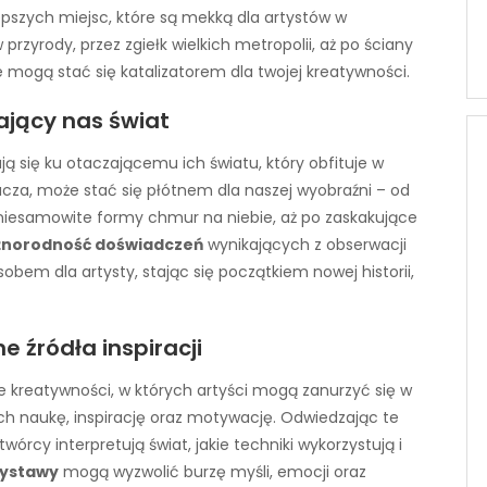
pszych miejsc, które są mekką dla artystów w
przyrody, przez zgiełk wielkich metropolii, aż po ściany
e mogą stać się katalizatorem dla twojej kreatywności.
ający nas świat
ają się ku otaczającemu ich światu, który obfituje w
cza, może stać się płótnem dla naszej wyobraźni – od
 niesamowite formy chmur na niebie, aż po zaskakujące
żnorodność doświadczeń
wynikających z obserwacji
em dla artysty, stając się początkiem nowej historii,
e źródła inspiracji
e kreatywności, w których artyści mogą zanurzyć się w
 nich naukę, inspirację oraz motywację. Odwiedzając te
wórcy interpretują świat, jakie techniki wykorzystują i
wystawy
mogą wyzwolić burzę myśli, emocji oraz