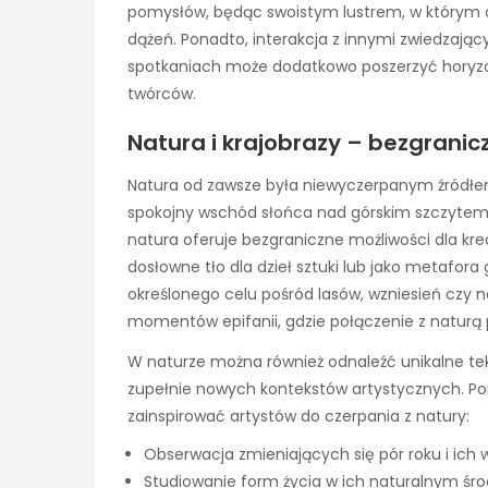
pomysłów, będąc swoistym lustrem, w którym 
dążeń. Ponadto, interakcja z innymi zwiedzają
spotkaniach może dodatkowo poszerzyć horyzo
twórców.
Natura i krajobrazy – bezgranic
Natura od zawsze była niewyczerpanym źródłem in
spokojny wschód słońca nad górskim szczytem, cz
natura oferuje bezgraniczne możliwości dla k
dosłowne tło dla dzieł sztuki lub jako metafor
określonego celu pośród lasów, wzniesień czy 
momentów epifanii, gdzie połączenie z naturą 
W naturze można również odnaleźć unikalne teks
zupełnie nowych kontekstów artystycznych. Pon
zainspirować artystów do czerpania z natury:
Obserwacja zmieniających się pór roku i ich 
Studiowanie form życia w ich naturalnym śr