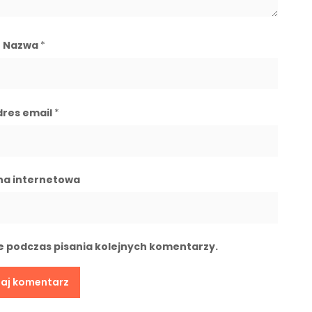
Nazwa
*
dres email
*
na internetowa
e podczas pisania kolejnych komentarzy.