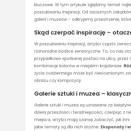
kluczowe. W tym artykule zgłębimy temat najle
poszukiwaniu inspiracji. Od zacisznych zakątków 
galerii i muzeów – odkryjemy przestrzenie, któr
Skąd czerpać inspirację – otacz
W poszukiwaniu inspiracji, artyści często zwrac
różnorodne bodźce sensoryczne. To, co nas ota
przypadkowo spotkanej postaci na ulicy, przez
kombinacje kolorów w miejskim krajobrazie.
Ró
życia codziennego może być nieocenionym zasob
obrazu czy kompozycji.
Galerie sztuki i muzea – klasyczn
Galerie sztuki i muzea są uznawane za świątyni
dzieła przeszłości i teraźniejszości, czerpiąc z
miejsca, artyści mają szansę zobaczyć, jak inni t
jakie tematy są dla nich istotne.
Eksponaty i 