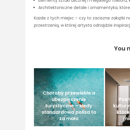
Elementy sztuki ulicznej i miejskiego folkloru
Architektoniczne detale i ornamentyka, któ
Każde z tych miejsc – czy to zaciszne zakątki 
przestrzenią, w której artysta odnajdzie inspir
You m
Choroby przewlekłe a
ubezpieczenie
Pozn
turystyczne – kiedy
kultury
standardowa polisa to
które
za mało
mi