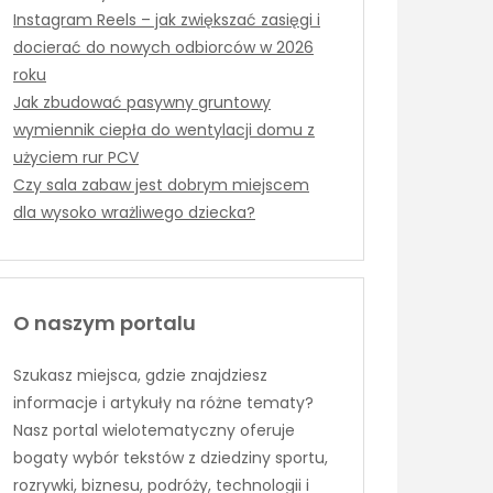
Instagram Reels – jak zwiększać zasięgi i
docierać do nowych odbiorców w 2026
roku
Jak zbudować pasywny gruntowy
wymiennik ciepła do wentylacji domu z
użyciem rur PCV
Czy sala zabaw jest dobrym miejscem
dla wysoko wrażliwego dziecka?
O naszym portalu
Szukasz miejsca, gdzie znajdziesz
informacje i artykuły na różne tematy?
Nasz portal wielotematyczny oferuje
bogaty wybór tekstów z dziedziny sportu,
rozrywki, biznesu, podróży, technologii i