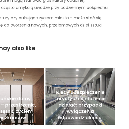
, które mogą stanowić głos kultury oddolnej.
re często umykają uwadze przy codziennym pośpiechu.
natury czy pulsujące życiem miasta – może stać się
ację do tworzenia nowych, przełomowych dzieł sztuki.
ay also like
Kiedy ubezpieczenie
ańskie domy
turystyczne może nie
 – przestrzenie,
działać: przypadki
 tętnią życiem
wyłączenia
eszkańców
odpowiedzialności