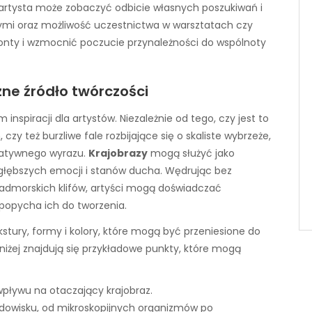
artysta może zobaczyć odbicie własnych poszukiwań i
cymi oraz możliwość uczestnictwa w warsztatach czy
nty i wzmocnić poczucie przynależności do wspólnoty
zne źródło twórczości
spiracji dla artystów. Niezależnie od tego, czy jest to
y też burzliwe fale rozbijające się o skaliste wybrzeże,
reatywnego wyrazu.
Krajobrazy
mogą służyć jako
a głębszych emocji i stanów ducha. Wędrując bez
nadmorskich klifów, artyści mogą doświadczać
popycha ich do tworzenia.
tury, formy i kolory, które mogą być przeniesione do
iżej znajdują się przykładowe punkty, które mogą
wpływu na otaczający krajobraz.
odowisku, od mikroskopijnych organizmów po