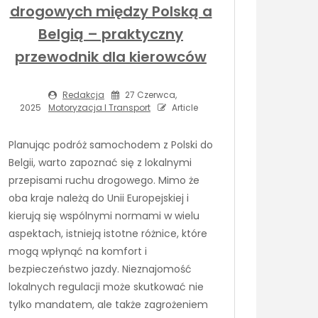
drogowych między Polską a
Belgią – praktyczny
przewodnik dla kierowców
Redakcja
27 Czerwca,
2025
Motoryzacja I Transport
Article
Planując podróż samochodem z Polski do
Belgii, warto zapoznać się z lokalnymi
przepisami ruchu drogowego. Mimo że
oba kraje należą do Unii Europejskiej i
kierują się wspólnymi normami w wielu
aspektach, istnieją istotne różnice, które
mogą wpłynąć na komfort i
bezpieczeństwo jazdy. Nieznajomość
lokalnych regulacji może skutkować nie
tylko mandatem, ale także zagrożeniem