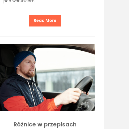
pod warunkiem
Read More
Różnice w przepisach