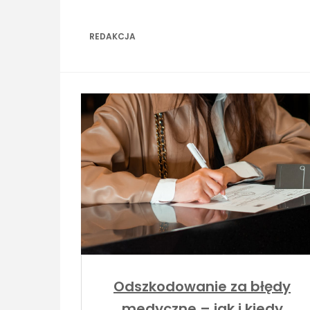
Skip
to
content
REDAKCJA
Odszkodowanie za błędy
medyczne – jak i kiedy