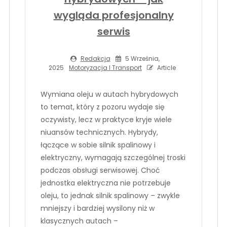
wygląda profesjonalny
serwis
Redakcja
5 Września,
2025
Motoryzacja I Transport
Article
Wymiana oleju w autach hybrydowych
to temat, który z pozoru wydaje się
oczywisty, lecz w praktyce kryje wiele
niuansów technicznych. Hybrydy,
łączące w sobie silnik spalinowy i
elektryczny, wymagają szczególnej troski
podczas obsługi serwisowej. Choć
jednostka elektryczna nie potrzebuje
oleju, to jednak silnik spalinowy – zwykle
mniejszy i bardziej wysilony niż w
klasycznych autach –