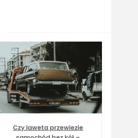
Czy laweta przewiezie
samochód bez kół –