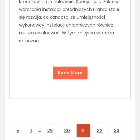
które spełnia je należycie. Specjaliści z zakresu
wdrażania instalacji chłodniczych Branża stale
się rozwija, co oznacza, że umiejętności
wykonawcy instalacji chłodniczych również
muszą ewoluować. W tym miejscu wkracza
sztuczna
Read More
…
…
«
1
29
30
31
32
33