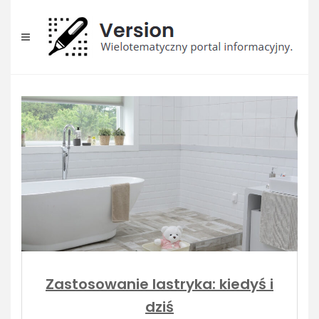
Skip
to
content
Zastosowanie lastryka: kiedyś i
dziś