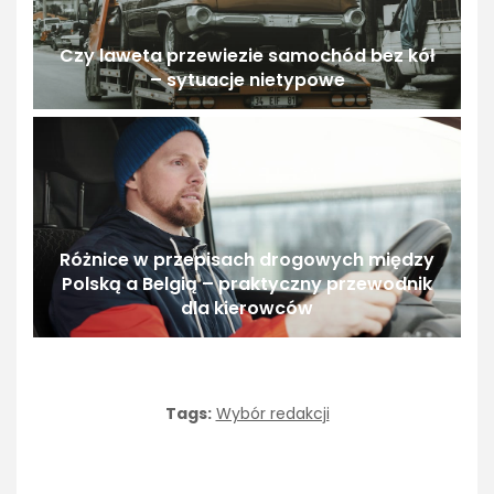
Czy laweta przewiezie samochód bez kół
– sytuacje nietypowe
Różnice w przepisach drogowych między
Polską a Belgią – praktyczny przewodnik
dla kierowców
Tags:
Wybór redakcji