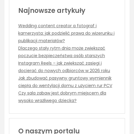
Najnowsze artykuły
Wedding content creator a fotograf i
kamerzysta: jak podzielić prawa do wizerunku i
publikacji materiałów?
Dlaczego stały rytm dnia może zwiększać
poczucie bezpieczeństwa osób starszych
Instagram Reels – jak zwiększać zasięgi i
docierać do nowych odbiorców w 2026 roku
Jak zbudować pasywny gruntowy wymiennik
ciepła do wentylacji domu z użyciem rur PCV
Czy sala zabaw jest dobrym miejscem dla
wysoko wrażliwego dziecka?
O naszym portalu