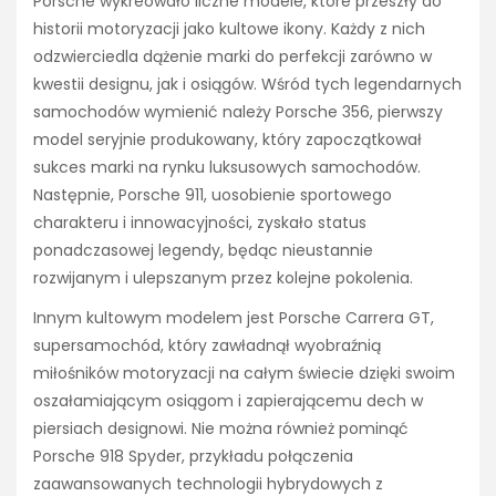
Porsche wykreowało liczne modele, które przeszły do
historii motoryzacji jako kultowe ikony. Każdy z nich
odzwierciedla dążenie marki do perfekcji zarówno w
kwestii designu, jak i osiągów. Wśród tych legendarnych
samochodów wymienić należy Porsche 356, pierwszy
model seryjnie produkowany, który zapoczątkował
sukces marki na rynku luksusowych samochodów.
Następnie, Porsche 911, uosobienie sportowego
charakteru i innowacyjności, zyskało status
ponadczasowej legendy, będąc nieustannie
rozwijanym i ulepszanym przez kolejne pokolenia.
Innym kultowym modelem jest Porsche Carrera GT,
supersamochód, który zawładnął wyobraźnią
miłośników motoryzacji na całym świecie dzięki swoim
oszałamiającym osiągom i zapierającemu dech w
piersiach designowi. Nie można również pominąć
Porsche 918 Spyder, przykładu połączenia
zaawansowanych technologii hybrydowych z