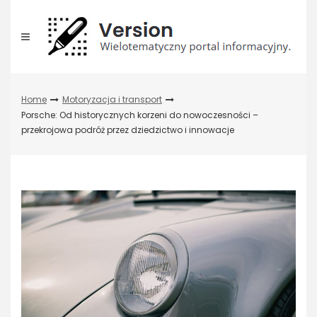
Skip
to
content
Home
Motoryzacja i transport
Porsche: Od historycznych korzeni do nowoczesności –
przekrojowa podróż przez dziedzictwo i innowacje