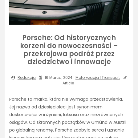
Porsche: Od historycznych
korzeni do nowoczesności –
przekrojowa podróż przez
dziedzictwo i innowacje
Redakcja
16 Marca, 2024
Motoryzacja I Transport
Article
Porsche to marka, która nie wymaga przedstawienia.
Jej nazwa od dziesięcioleci jest synonimem
doskonałości w inżynierii, luksusu oraz niezrównanych
osiągów. Od skromnych początków w Gmünd w Austrii
po globalną renomę, Porsche zdobyło serca i uznanie
kierowców oraz entuzjastów motoryzacji na całym