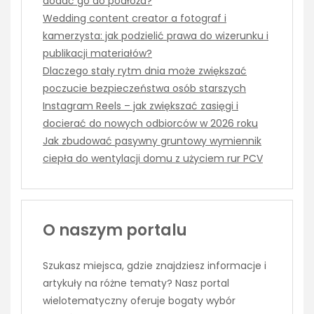
dodać go do podłoża?
Wedding content creator a fotograf i
kamerzysta: jak podzielić prawa do wizerunku i
publikacji materiałów?
Dlaczego stały rytm dnia może zwiększać
poczucie bezpieczeństwa osób starszych
Instagram Reels – jak zwiększać zasięgi i
docierać do nowych odbiorców w 2026 roku
Jak zbudować pasywny gruntowy wymiennik
ciepła do wentylacji domu z użyciem rur PCV
O naszym portalu
Szukasz miejsca, gdzie znajdziesz informacje i
artykuły na różne tematy? Nasz portal
wielotematyczny oferuje bogaty wybór