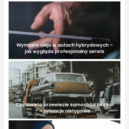
Wymiana oleju w autach hybrydowych –
jak wygląda profesjonalny serwis
Czy laweta przewiezie samochód bez kół
– sytuacje nietypowe