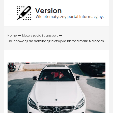
Skip
to
content
Home
Motoryzacja i transport
Od innowacji do dominacji: niezwykła historia marki Mercedes