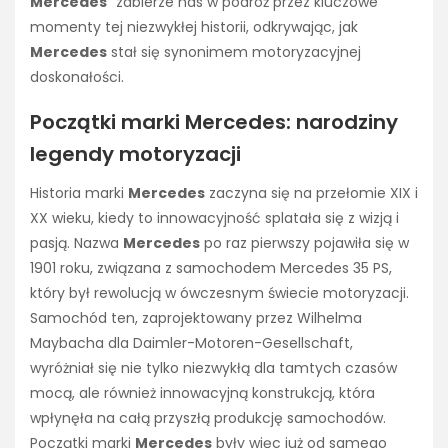
Mercedes
” zabierze nas w podróż przez kluczowe
momenty tej niezwykłej historii, odkrywając, jak
Mercedes
stał się synonimem motoryzacyjnej
doskonałości.
Początki marki Mercedes: narodziny
legendy motoryzacji
Historia marki
Mercedes
zaczyna się na przełomie XIX i
XX wieku, kiedy to innowacyjność splatała się z wizją i
pasją. Nazwa
Mercedes
po raz pierwszy pojawiła się w
1901 roku, związana z samochodem Mercedes 35 PS,
który był rewolucją w ówczesnym świecie motoryzacji.
Samochód ten, zaprojektowany przez Wilhelma
Maybacha dla Daimler-Motoren-Gesellschaft,
wyróżniał się nie tylko niezwykłą dla tamtych czasów
mocą, ale również innowacyjną konstrukcją, która
wpłynęła na całą przyszłą produkcję samochodów.
Początki marki
Mercedes
były więc już od samego