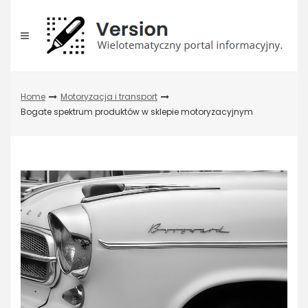
Skip
to
content
Home
Motoryzacja i transport
Bogate spektrum produktów w sklepie motoryzacyjnym