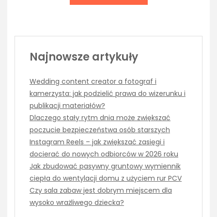
Najnowsze artykuły
Wedding content creator a fotograf i
kamerzysta: jak podzielić prawa do wizerunku i
publikacji materiałów?
Dlaczego stały rytm dnia może zwiększać
poczucie bezpieczeństwa osób starszych
Instagram Reels – jak zwiększać zasięgi i
docierać do nowych odbiorców w 2026 roku
Jak zbudować pasywny gruntowy wymiennik
ciepła do wentylacji domu z użyciem rur PCV
Czy sala zabaw jest dobrym miejscem dla
wysoko wrażliwego dziecka?