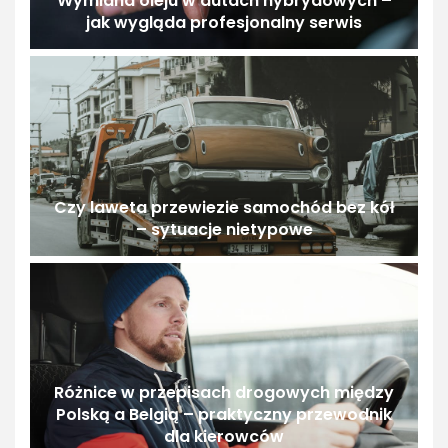
Wymiana oleju w autach hybrydowych –
jak wygląda profesjonalny serwis
Czy laweta przewiezie samochód bez kół
– sytuacje nietypowe
Różnice w przepisach drogowych między
Polską a Belgią – praktyczny przewodnik
dla kierowców