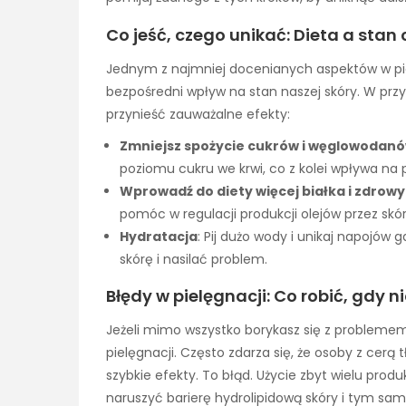
Co jeść, czego unikać: Dieta a stan c
Jednym z najmniej docenianych aspektów w pie
bezpośredni wpływ na stan naszej skóry. W prz
przynieść zauważalne efekty:
Zmniejsz spożycie cukrów i węglowodan
poziomu cukru we krwi, co z kolei wpływa na
Wprowadź do diety więcej białka i zdrow
pomóc w regulacji produkcji olejów przez skór
Hydratacja
: Pij dużo wody i unikaj napojó
skórę i nasilać problem.
Błędy w pielęgnacji: Co robić, gdy ni
Jeżeli mimo wszystko borykasz się z problemem 
pielęgnacji. Często zdarza się, że osoby z cer
szybkie efekty. To błąd. Użycie zbyt wielu pr
naruszyć barierę hydrolipidową skóry i tym sam