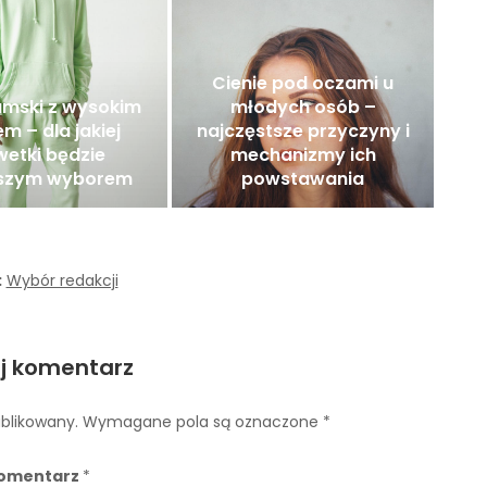
Cienie pod oczami u
amski z wysokim
młodych osób –
m – dla jakiej
najczęstsze przyczyny i
wetki będzie
mechanizmy ich
pszym wyborem
powstawania
:
Wybór redakcji
j komentarz
ublikowany.
Wymagane pola są oznaczone
*
omentarz
*