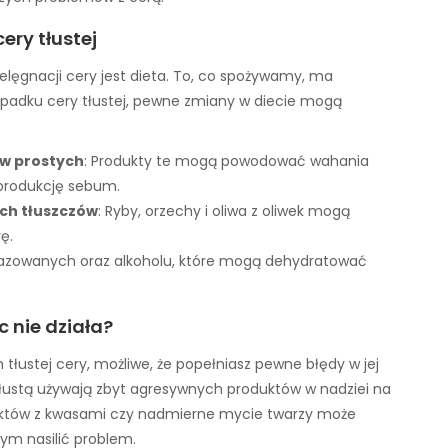
ery tłustej
lęgnacji cery jest dieta. To, co spożywamy, ma
ypadku cery tłustej, pewne zmiany w diecie mogą
ów prostych
: Produkty te mogą powodować wahania
 produkcję sebum.
ych tłuszczów
: Ryby, orzechy i oliwa z oliwek mogą
ę.
w gazowanych oraz alkoholu, które mogą dehydratować
c nie działa?
tłustej cery, możliwe, że popełniasz pewne błędy w jej
ą tłustą używają zbyt agresywnych produktów w nadziei na
oduktów z kwasami czy nadmierne mycie twarzy może
ym nasilić problem.