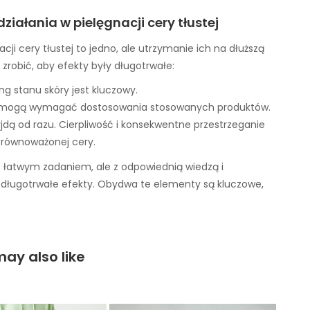
iałania w pielęgnacji cery tłustej
ji cery tłustej to jedno, ale utrzymanie ich na dłuższą
zrobić, aby efekty były długotrwałe:
ing stanu skóry jest kluczowy.
e mogą wymagać dostosowania stosowanych produktów.
zyjdą od razu. Cierpliwość i konsekwentne przestrzeganie
 zrównoważonej cery.
t łatwym zadaniem, ale z odpowiednią wiedzą i
długotrwałe efekty. Obydwa te elementy są kluczowe,
ay also like