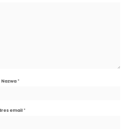
Nazwa
*
dres email
*