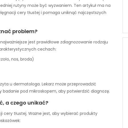
wiedniej rutyny może być wyzwaniem. Ten artykuł ma na
lęgnacji cery tłustej i pomaga uniknąć najczęstszych
oznać problem?
, najważniejsze jest prawidłowe zdiagnozowanie rodzaju
harakterystycznych cechach:
czoło, nos, broda)
izyta u dermatologa. Lekarz może przeprowadzić
zy badanie pod mikroskopem, aby potwierdzić diagnozę.
ć, a czego unikać?
i cery tłustej. Ważne jest, aby wybierać produkty
 wskazówek: