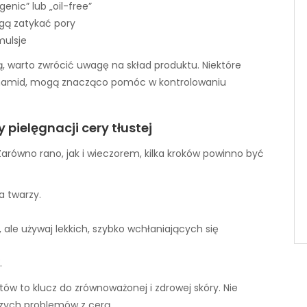
ic” lub „oil-free”
gą zatykać pory
mulsje
, warto zwrócić uwagę na skład produktu. Niektóre
acynamid, mogą znacząco pomóc w kontrolowaniu
pielęgnacji cery tłustej
Zarówno rano, jak i wieczorem, kilka kroków powinno być
a twarzy.
, ale używaj lekkich, szybko wchłaniających się
.
ów to klucz do zrównoważonej i zdrowej skóry. Nie
szych problemów z cerą.