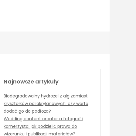
Najnowsze artykuły
Biodegradowalny hydrożel z alg zamiast
kryształków poliakrylanowych: czy warto
dodać go do podłoża?
Wedding content creator a fotograf i
kamerzysta: jak podzielić prawa do
wizerunku i publikacji materiałów?