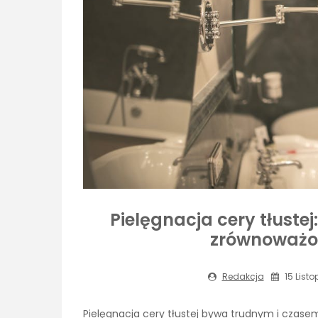
Pielęgnacja cery tłust
zrównoważon
Redakcja
15 List
Pielęgnacja cery tłustej bywa trudnym i cza