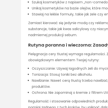
Szukaj kosmetyków z napisem „non-comedogen
Unikaj kosmetyków na bazie olejów, które mo
Stawiaj na lekkie formuły, takie jak żele czy e
Zamiast kierować się jedynie modą czy reklamą
substancje, takie jak kwas salicylowy czy ni
nadmiernej produkcji sebum.
Rutyna poranna i wieczorna: Zasady 
Pielęgnacja cery tłustej wymaga regularności. 
obowiązkowym elementem Twojej rutyny:
Oczyszczanie: Używaj łagodnych żeli do myci
Tonizacja: Stosuj toniki bez alkoholu.
Nawilżanie: Nawet cerą tłustą trzeba nawilżać
produktów.
Ochrona: Nie zapominaj o kremie z filtrem UV
Regularność i stosowanie odpowiednich produkt
pomijaj żadnego z tych kroków, by uniknąć dal