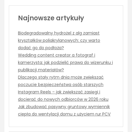
Najnowsze artykuły
Biodegradowalny hydrożel z alg zamiast
kryształków poliakrylanowych: czy warto
dodać go do podłoża?
Wedding content creator a fotograf i
kamerzysta: jak podzielić prawa do wizerunku i
publikacji materiałów?
Dlaczego stały rytm dnia może zwiększać
poczucie bezpieczeństwa osób starszych
Instagram Reels – jak zwiększać zasięgi i
docierać do nowych odbiorców w 2026 roku
Jak zbudować pasywny gruntowy wymiennik
ciepła do wentylacji domu z użyciem rur PCV