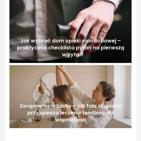
Jak wybrać dom opieki całodobowej –
praktyczna checklista pytań na pierwszą
wizytę
Zwapnienia w barku – jak fala skupiona
przyspiesza leczenie tendinopatii
wapniejącej