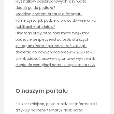
kryształków poliakrylanowych: czy warto
dodać go do podłoża?
Wedding content creator a fotograf i
kamerzysta: jak podzielić prawa do wizerunku i
publikacji materiałów?
Dlaczego stały rytm dnia może zwiększać
poczucie bezpieczeństwa osób starszych
Instagram Reels – jak zwiększać zasięgi i
docierać do nowych odbiorców w 2026 roku
Jak zbudować pasywny gruntowy wymiennik
ciepła do wentylacji domu z użyciem rur PCV
O naszym portalu
Szukasz miejsca, gdzie znajdziesz informacje i
artykuły na różne tematy? Nasz portal