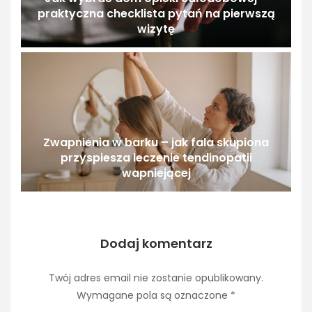
praktyczna checklista pytań na pierwszą
wizytę
Zwapnienia w barku – jak fala skupiona
przyspiesza leczenie tendinopatii
wapniejącej
Dodaj komentarz
Twój adres email nie zostanie opublikowany.
Wymagane pola są oznaczone
*