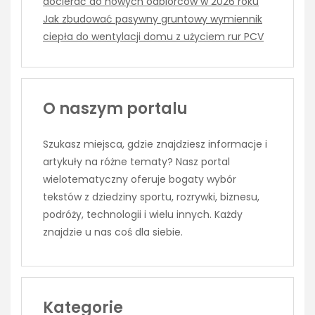
docierać do nowych odbiorców w 2026 roku
Jak zbudować pasywny gruntowy wymiennik
ciepła do wentylacji domu z użyciem rur PCV
O naszym portalu
Szukasz miejsca, gdzie znajdziesz informacje i
artykuły na różne tematy? Nasz portal
wielotematyczny oferuje bogaty wybór
tekstów z dziedziny sportu, rozrywki, biznesu,
podróży, technologii i wielu innych. Każdy
znajdzie u nas coś dla siebie.
Kategorie