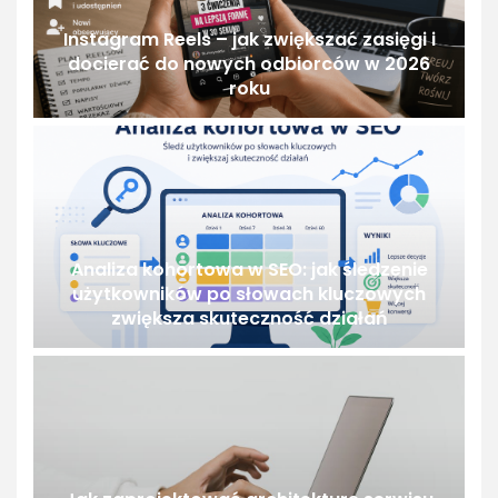
Instagram Reels – jak zwiększać zasięgi i
docierać do nowych odbiorców w 2026
roku
Analiza kohortowa w SEO: jak śledzenie
użytkowników po słowach kluczowych
zwiększa skuteczność działań