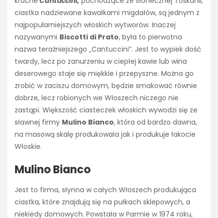
kruche
Cantuccini,
pochodzące ze słonecznej Toskanii,
ciastka nadziewane kawałkami migdałów, są jednym z
najpopularniejszych włoskich wytworów. Inaczej
nazywanymi
Biscotti di Prato
, była to pierwotna
nazwa teraźniejszego „Cantuccini”. Jest to wypiek dość
twardy, lecz po zanurzeniu w ciepłej kawie lub wina
deserowego staje się miękkie i przepyszne. Można go
zrobić w zaciszu domowym, będzie smakować równie
dobrze, lecz robionych we Włoszech niczego nie
zastąpi. Większość ciasteczek włoskich wywodzi się ze
sławnej firmy
Mulino Bianco
, która od bardzo dawna,
na masową skalę produkowała jak i produkuje łakocie
Włoskie.
Mulino Bianco
Jest to firma, słynna w całych Włoszech produkująca
ciastka, które znajdują się na pułkach sklepowych, a
niekiedy domowych. Powstała w Parmie w 1974 roku,