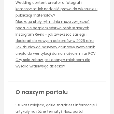
Wedding content creator a fotograf i
kamerzysta: jak podzielić prawa do wizerunku i
publikacji materiałów?
Dlaczego stały rytm dnia może zwiększać
poczucie bezpieczeństwa osób starszych
Instagram Reels – jak zwiększać zasięgi i
docierać do nowych odbiorców w 2026 roku
Jak zbudować pasywny gruntowy wymiennik
ciepła do wentylacji domu z użyciem rur PCV
Czy sala zabaw jest dobrym miejscem dla
wysoko wrażliwego dziecka?
O naszym portalu
Szukasz miejsca, gdzie znajdziesz informacje i
artykuły na różne tematy? Nasz portal