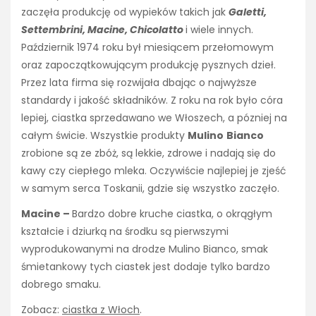
zaczęła produkcję od wypieków takich jak
Galetti,
Settembrini, Macine, Chicolatto
i wiele innych.
Październik 1974 roku był miesiącem przełomowym
oraz zapoczątkowującym produkcję pysznych dzieł.
Przez lata firma się rozwijała dbając o najwyższe
standardy i jakość składników. Z roku na rok było córa
lepiej, ciastka sprzedawano we Włoszech, a pózniej na
całym świcie. Wszystkie produkty
Mulino
Bianco
zrobione są ze zbóż, są lekkie, zdrowe i nadają się do
kawy czy ciepłego mleka. Oczywiście najlepiej je zjeść
w samym serca Toskanii, gdzie się wszystko zaczęło.
Macine –
Bardzo dobre kruche ciastka, o okrągłym
kształcie i dziurką na środku są pierwszymi
wyprodukowanymi na drodze Mulino Bianco, smak
śmietankowy tych ciastek jest dodaje tylko bardzo
dobrego smaku.
Zobacz:
ciastka z Włoch
.