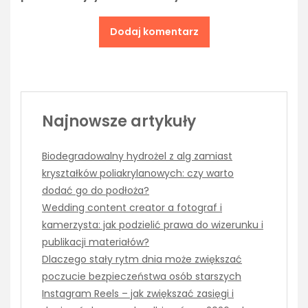
Najnowsze artykuły
Biodegradowalny hydrożel z alg zamiast
kryształków poliakrylanowych: czy warto
dodać go do podłoża?
Wedding content creator a fotograf i
kamerzysta: jak podzielić prawa do wizerunku i
publikacji materiałów?
Dlaczego stały rytm dnia może zwiększać
poczucie bezpieczeństwa osób starszych
Instagram Reels – jak zwiększać zasięgi i