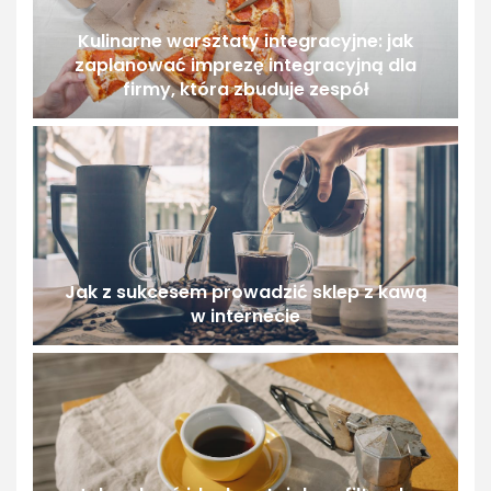
Kulinarne warsztaty integracyjne: jak
zaplanować imprezę integracyjną dla
firmy, która zbuduje zespół
Jak z sukcesem prowadzić sklep z kawą
w internecie