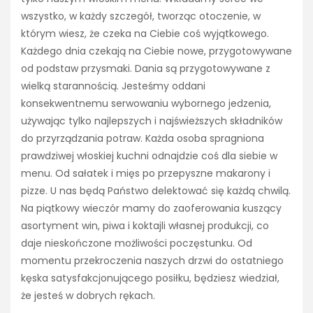
wszystko, w każdy szczegół, tworząc otoczenie, w
którym wiesz, że czeka na Ciebie coś wyjątkowego.
Każdego dnia czekają na Ciebie nowe, przygotowywane
od podstaw przysmaki. Dania są przygotowywane z
wielką starannością. Jesteśmy oddani
konsekwentnemu serwowaniu wybornego jedzenia,
używając tylko najlepszych i najświeższych składników
do przyrządzania potraw. Każda osoba spragniona
prawdziwej włoskiej kuchni odnajdzie coś dla siebie w
menu. Od sałatek i mięs po przepyszne makarony i
pizze. U nas będą Państwo delektować się każdą chwilą.
Na piątkowy wieczór mamy do zaoferowania kuszący
asortyment win, piwa i koktajli własnej produkcji, co
daje nieskończone możliwości poczęstunku. Od
momentu przekroczenia naszych drzwi do ostatniego
kęska satysfakcjonującego posiłku, będziesz wiedział,
że jesteś w dobrych rękach.