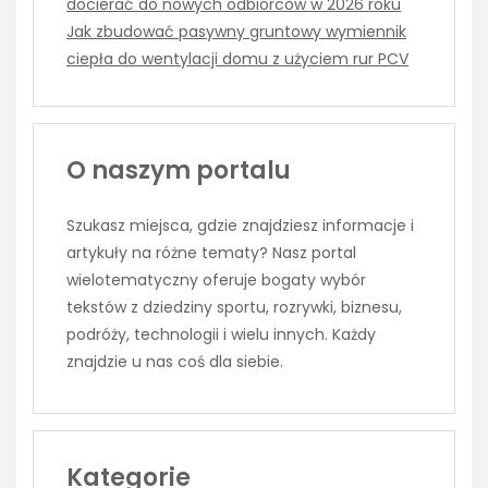
docierać do nowych odbiorców w 2026 roku
Jak zbudować pasywny gruntowy wymiennik
ciepła do wentylacji domu z użyciem rur PCV
O naszym portalu
Szukasz miejsca, gdzie znajdziesz informacje i
artykuły na różne tematy? Nasz portal
wielotematyczny oferuje bogaty wybór
tekstów z dziedziny sportu, rozrywki, biznesu,
podróży, technologii i wielu innych. Każdy
znajdzie u nas coś dla siebie.
Kategorie