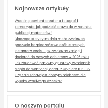
Najnowsze artykuły
Wedding content creator a fotograf i
kamerzysta: jak podzielić prawa do wizerunku i
publikacji materiałów?
Dlaczego stały rytm dnia może zwiększać
poczucie bezpieczeństwa osób starszych
Instagram Reels – jak zwiększać zasięgi i
docierać do nowych odbiorców w 2026 roku
Jak zbudować pasywny gruntowy wymiennik
ciepła do wentylacji domu z użyciem rur PCV
Czy sala zabaw jest dobrym miejscem dla
wysoko wrażliwego dziecka?
O naszym portalu