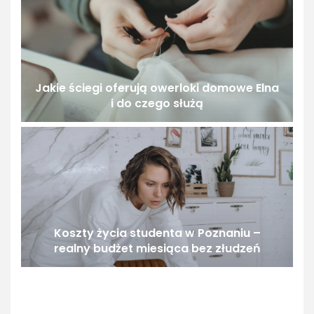
Jakie ściegi oferują owerloki domowe Elna
i do czego służą
Koszty życia studenta w Poznaniu –
realny budżet miesiąca bez złudzeń