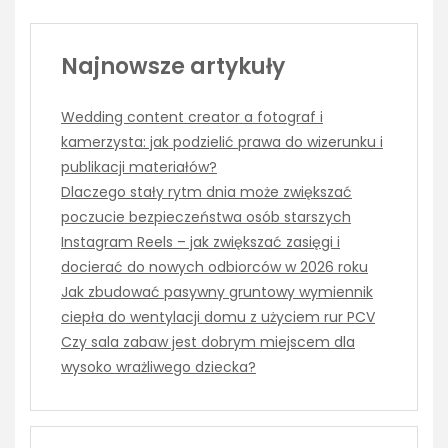
Najnowsze artykuły
Wedding content creator a fotograf i
kamerzysta: jak podzielić prawa do wizerunku i
publikacji materiałów?
Dlaczego stały rytm dnia może zwiększać
poczucie bezpieczeństwa osób starszych
Instagram Reels – jak zwiększać zasięgi i
docierać do nowych odbiorców w 2026 roku
Jak zbudować pasywny gruntowy wymiennik
ciepła do wentylacji domu z użyciem rur PCV
Czy sala zabaw jest dobrym miejscem dla
wysoko wrażliwego dziecka?