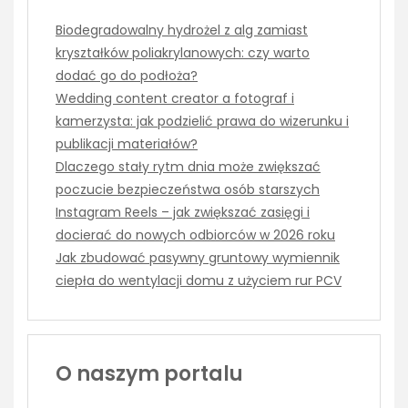
Biodegradowalny hydrożel z alg zamiast
kryształków poliakrylanowych: czy warto
dodać go do podłoża?
Wedding content creator a fotograf i
kamerzysta: jak podzielić prawa do wizerunku i
publikacji materiałów?
Dlaczego stały rytm dnia może zwiększać
poczucie bezpieczeństwa osób starszych
Instagram Reels – jak zwiększać zasięgi i
docierać do nowych odbiorców w 2026 roku
Jak zbudować pasywny gruntowy wymiennik
ciepła do wentylacji domu z użyciem rur PCV
O naszym portalu