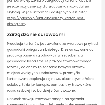
pomóc w ulepszeniu biodegradacji kartonu, aby był
jeszcze przyjaźniejszy dla środowiska i rozkładał się
szybciej. Więcej informacji dostępnych jest tutaj:
https://packon.pl/aktualnosci/czy-karton-jest-
ekologiczny
.
Zarządzanie surowcami
Produkcja kartonów jest uważana za wzorcowy przykład
gospodarki obiegu zamkniętego. Drzewa używane do
produkcji papieru są odnawialnym zasobem, a
gospodarka leśna stosuje praktyki zrównoważonego
rozwoju, co obejmuje sadzenie nowych drzew w
miejsce wyciętych. Dodatkowo, w przemyśle
kartonowym eksploruje się nowe, alternatywne źródła
celulozy, takie jak konopie, bambus czy trawy, które
rosną szybciej i są bardziej zrównoważone.
Kierunek rozwoju zrównoważonego zarządzania
surowcami to nie tylko zwiększanie liczby posadzonych