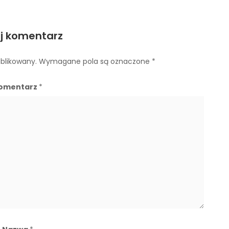
j komentarz
ublikowany.
Wymagane pola są oznaczone
*
omentarz
*