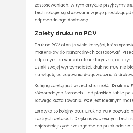
zastosowaniach. W tym artykule przyjrzymy się
technologie są stosowane w jego produkcji, gdz
odpowiedniego dostawcę.
Zalety druku na PCV
Druk na PCV oferuje wiele korzyści, które sprawi
materiałów do różnorodnych zastosowań. Prze
odpornym na warunki atmosferyczne, co czyn
Dzięki swojej wytrzymałości, druk na
PCV
nie bl
na wilgoć, co zapewnia długowieczność drukow
Kolejną zaletą jest wszechstronność.
Druk na 
różnorodnych formach – od płaskich tablic po z
łatwego kształtowania,
PCV
jest idealnym mate
Estetyka to kolejny atut. Druk na
PCV
pozwala n
i ostrych detalach. Dzięki nowoczesnym techn
najdrobniejszych szczegółów, co przekłada się