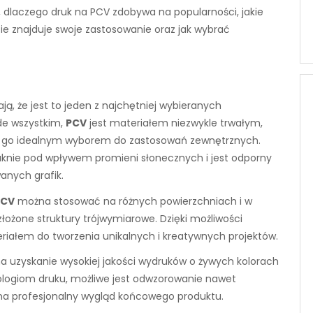
, dlaczego druk na PCV zdobywa na popularności, jakie
ie znajduje swoje zastosowanie oraz jak wybrać
ają, że jest to jeden z najchętniej wybieranych
de wszystkim,
PCV
jest materiałem niezwykle trwałym,
i go idealnym wyborem do zastosowań zewnętrznych.
aknie pod wpływem promieni słonecznych i jest odporny
anych grafik.
PCV
można stosować na różnych powierzchniach i w
łożone struktury trójwymiarowe. Dzięki możliwości
riałem do tworzenia unikalnych i kreatywnych projektów.
a uzyskanie wysokiej jakości wydruków o żywych kolorach
ologiom druku, możliwe jest odwzorowanie nawet
 na profesjonalny wygląd końcowego produktu.