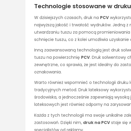
Technologie stosowane w druku
W dzisiejszych czasach, druk na
PCV
wykorzystu
najwyższą jakość i trwałość wydruków. Jedną z 
utwardzaniu tuszu za pomocą promieniowania u
schnięcie tuszu, co z kolei umożliwia uzyskanie 
Inną zaawansowaną technologią jest druk solw
tuszu na powierzchnię
PCV
. Druk solwentowy c
zewnętrzne, co sprawia, że jest idealny do za
oznakowania.
Warto również wspomnieć o technologii druku l
tradycyjnych metod. Druk lateksowy wykorzystu
środowiska, a jednocześnie zapewniają wysoką
lateksowych jest również odporny na zarysowani
Każda z tych technologii ma swoje unikalne zale
zastosowań. Dzięki nim,
druk na PCV
staje się
specjalistów od reklamy.