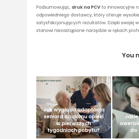
Podsumowując,
druk na PCV
to innowacyjne ro
odpowiedniego dostawcy, który oferuje wysokiej 
satysfakcjonujących rezultatów. Dzięki swojej w
stanowi niezastąpione narzędzie w rękach profe
You m
Jak wygląda adaptacja
seniora do domu opieki
Jakie
w pierwszych
owerlok
tygodniach pobytu?
do 