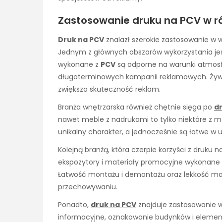
Zastosowanie druku na PCV w r
Druk na PCV
znalazł szerokie zastosowanie w wi
Jednym z głównych obszarów wykorzystania jest 
wykonane z
PCV
są odporne na warunki atmosf
długoterminowych kampanii reklamowych. Żywe k
zwiększa skuteczność reklam.
Branża wnętrzarska również chętnie sięga po
d
nawet meble z nadrukami to tylko niektóre z moż
unikalny charakter, a jednocześnie są łatwe w
Kolejną branżą, która czerpie korzyści z druku 
ekspozytory i materiały promocyjne wykonane
Łatwość montażu i demontażu oraz lekkość mate
przechowywaniu.
Ponadto,
druk na PCV
znajduje zastosowanie w 
informacyjne, oznakowanie budynków i elementy