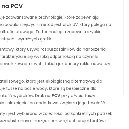
 na PCV
je zaawansowane technologie, które zapewniają
najpopularniejszych metod jest druk UV, który polega na
ltrafioletowego. Ta technologia zapewnia szybkie
ostrych i wyraźnych grafik.
entowy, który używa rozpuszczalników do nanoszenia
harakteryzuje się wysoką odpornością na czynniki
stosowań zewnętrznych, takich jak banery reklamowe czy
ateksowego, która jest ekologiczną alternatywą dla
je tusze na bazie wody, które są bezpieczne dla
 jakość wydruków. Druk na
PCV
przy użyciu tuszy
a i blaknięcie, co dodatkowo zwiększa jego trwałość.
ty i jest wybierana w zależności od konkretnych potrzeb i
 wszechstronnym narzędziem w rękach projektantów i