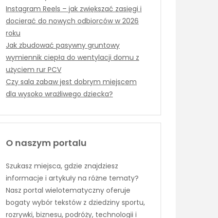
Instagram Reels – jak zwiększać zasięgi i
docierać do nowych odbiorców w 2026
roku
Jak zbudować pasywny gruntowy
wymiennik ciepła do wentylacji domu z
użyciem rur PCV
Czy sala zabaw jest dobrym miejscem
dla wysoko wrażliwego dziecka?
O naszym portalu
Szukasz miejsca, gdzie znajdziesz
informacje i artykuły na różne tematy?
Nasz portal wielotematyczny oferuje
bogaty wybór tekstów z dziedziny sportu,
rozrywki, biznesu, podróży, technologii i