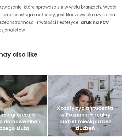
związanie, które sprawdza się w wielu branżach. Wybór
jakości usługi i materiały, jest kluczowy dla uzyskania
szechstronności, trwałości i estetyce,
druk na PCV
sjonalistów.
ay also like
Koszty życia studenta
 ściegi oferują
w Poznaniu – realny
i domowe Elna i
budżet miesiąca bez
czego służą
złudzeń