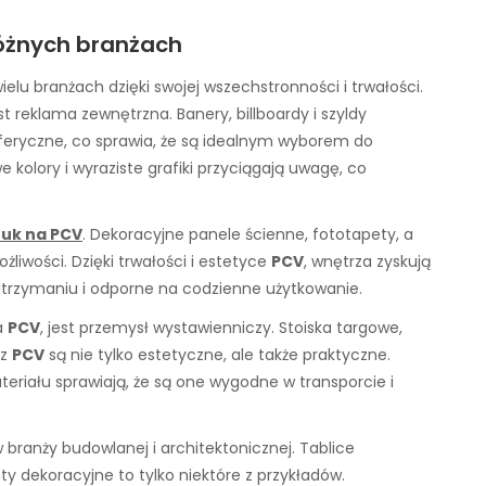
óżnych branżach
elu branżach dzięki swojej wszechstronności i trwałości.
reklama zewnętrzna. Banery, billboardy i szyldy
eryczne, co sprawia, że są idealnym wyborem do
olory i wyraziste grafiki przyciągają uwagę, co
ruk na PCV
. Dekoracyjne panele ścienne, fototapety, a
liwości. Dzięki trwałości i estetyce
PCV
, wnętrza zyskują
 utrzymaniu i odporne na codzienne użytkowanie.
na
PCV
, jest przemysł wystawienniczy. Stoiska targowe,
 z
PCV
są nie tylko estetyczne, ale także praktyczne.
riału sprawiają, że są one wygodne w transporcie i
branży budowlanej i architektonicznej. Tablice
 dekoracyjne to tylko niektóre z przykładów.