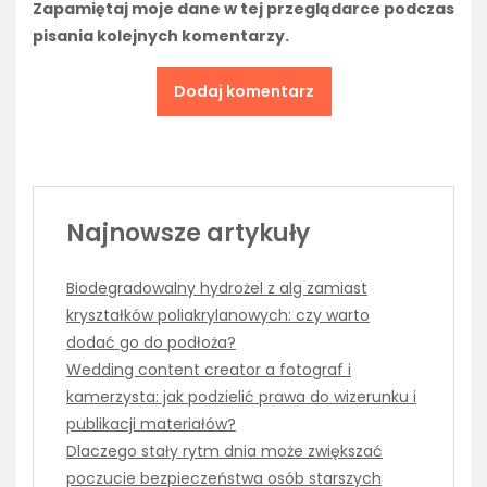
Zapamiętaj moje dane w tej przeglądarce podczas
pisania kolejnych komentarzy.
Najnowsze artykuły
Biodegradowalny hydrożel z alg zamiast
kryształków poliakrylanowych: czy warto
dodać go do podłoża?
Wedding content creator a fotograf i
kamerzysta: jak podzielić prawa do wizerunku i
publikacji materiałów?
Dlaczego stały rytm dnia może zwiększać
poczucie bezpieczeństwa osób starszych