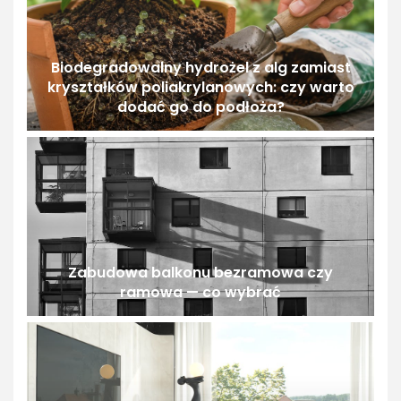
Biodegradowalny hydrożel z alg zamiast
kryształków poliakrylanowych: czy warto
dodać go do podłoża?
Zabudowa balkonu bezramowa czy
ramowa — co wybrać