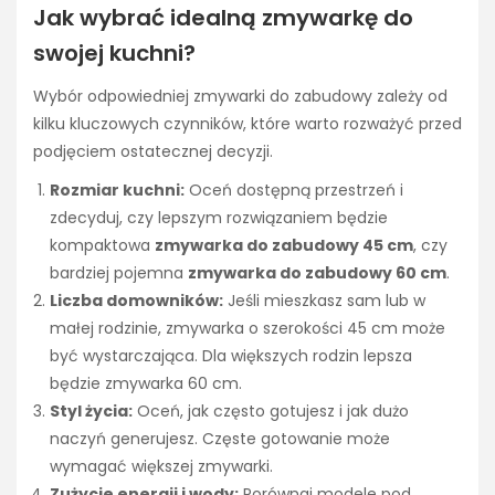
Jak wybrać idealną zmywarkę do
swojej kuchni?
Wybór odpowiedniej zmywarki do zabudowy zależy od
kilku kluczowych czynników, które warto rozważyć przed
podjęciem ostatecznej decyzji.
Rozmiar kuchni:
Oceń dostępną przestrzeń i
zdecyduj, czy lepszym rozwiązaniem będzie
kompaktowa
zmywarka do zabudowy 45 cm
, czy
bardziej pojemna
zmywarka do zabudowy 60 cm
.
Liczba domowników:
Jeśli mieszkasz sam lub w
małej rodzinie, zmywarka o szerokości 45 cm może
być wystarczająca. Dla większych rodzin lepsza
będzie zmywarka 60 cm.
Styl życia:
Oceń, jak często gotujesz i jak dużo
naczyń generujesz. Częste gotowanie może
wymagać większej zmywarki.
Zużycie energii i wody:
Porównaj modele pod