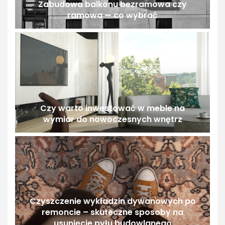
Zabudowa balkonu bezramowa czy
ramowa — co wybrać
Czy warto inwestować w meble na
wymiar do nowoczesnych wnętrz
Czyszczenie wykładzin dywanowych po
remoncie – skuteczne sposoby na
usunięcie pyłu budowlanego