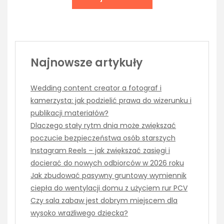
Najnowsze artykuły
Wedding content creator a fotograf i
kamerzysta: jak podzielić prawa do wizerunku i
publikacji materiałów?
Dlaczego stały rytm dnia może zwiększać
poczucie bezpieczeństwa osób starszych
Instagram Reels – jak zwiększać zasięgi i
docierać do nowych odbiorców w 2026 roku
Jak zbudować pasywny gruntowy wymiennik
ciepła do wentylacji domu z użyciem rur PCV
Czy sala zabaw jest dobrym miejscem dla
wysoko wrażliwego dziecka?