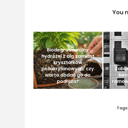
You m
Biodegradowalny
hydrożel z alg zamiast
kryształków
poliakrylanowych: czy
Zabu
warto dodać go do
bez
podłoża?
ramow
Tags