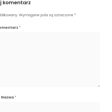
j komentarz
ublikowany.
Wymagane pola są oznaczone
*
omentarz
*
Nazwa
*