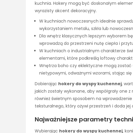
kuchnia. Hokery mogą być doskonałym eleme
wyrazisty akcent dekoracyjny.
W kuchniach nowoczesnych idealnie sprawd
wykorzystaniem metalu, szkła lub nowoczes
Dla wnętrz klasycznych lepszym wyborem b
wprowadzą do przestrzeni nutę ciepła i przytu
W kuchniach o industrialnym charakterze świ
elementami, które podkreślą loftowy charak
Wnętrza boho czy eklektyczne mogą zostać
nietypowymi, odważnymi wzorami, stając si
Dobierając
hokery do wyspy kuchennej
, war
jakich zostały wykonane, aby współgrały one z 
również świetnym sposobem na wprowadzenie 
teksturalnego, który ożywi przestrzeń i doda jej
Najważniejsze parametry techn
Wybierając
hokery do wyspy kuchennej
, ko