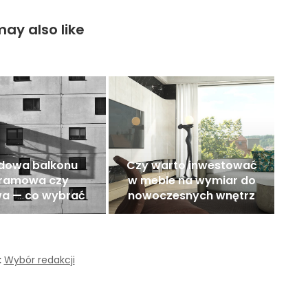
ay also like
dowa balkonu
Czy warto inwestować
ramowa czy
w meble na wymiar do
a — co wybrać
nowoczesnych wnętrz
:
Wybór redakcji