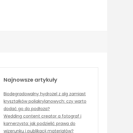
Najnowsze artykuły
Biodegradowalny hydrożel z alg zamiast
kryształków poliakrylanowych: czy warto
dodać go do podłoża?
Wedding content creator a fotograf i
kamerzysta: jak podzielić prawa do
wizerunku i publikacji materiałów?