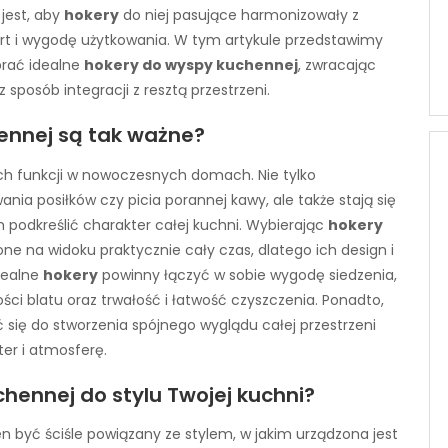
jest, aby
hokery
do niej pasujące harmonizowały z
ort i wygodę użytkowania. W tym artykule przedstawimy
rać idealne
hokery do wyspy kuchennej
, zwracając
sposób integracji z resztą przestrzeni.
ennej są tak ważne?
ch funkcji w nowoczesnych domach. Nie tylko
ia posiłków czy picia porannej kawy, ale także stają się
dkreślić charakter całej kuchni. Wybierając
hokery
one na widoku praktycznie cały czas, dlatego ich design i
dealne
hokery
powinny łączyć w sobie wygodę siedzenia,
i blatu oraz trwałość i łatwość czyszczenia. Ponadto,
się do stworzenia spójnego wyglądu całej przestrzeni
er i atmosferę.
hennej do stylu Twojej kuchni?
n być ściśle powiązany ze stylem, w jakim urządzona jest