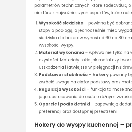
parametrów technicznych, które zadecydują o i
niektóre z najważniejszych aspektów, które nal
Wysokość siedziska
– powinna być dobrana
stopy o podłogę, a jednocześnie mieć wygo
siedziska dla hokerów wynosi od 60 do 80 cm,
wysokości wyspy.
Materiał wykonania
– wpływa nie tylko na 
czystości. Materiały takie jak metal czy two
uszkodzenia i łatwiejsze w pielęgnacji niż dre
Podstawa i stabilność
–
hokery
powinny by
zwrócić uwagę na ciężar podstawy oraz mater
Regulacja wysokości
– funkcja ta może zna
jego dostosowanie do osób o różnym wzrości
Oparcie i podłokietniki
– zapewniają dodatk
preferencji oraz dostępnej przestrzeni.
Hokery do wyspy kuchennej – p