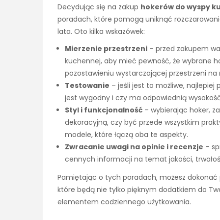
Decydując się na zakup
hokerów do wyspy k
poradach, które pomogą uniknąć rozczarowania 
lata. Oto kilka wskazówek:
Mierzenie przestrzeni
– przed zakupem war
kuchennej, aby mieć pewność, że wybrane hok
pozostawieniu wystarczającej przestrzeni na
Testowanie
– jeśli jest to możliwe, najlepi
jest wygodny i czy ma odpowiednią wysokość
Styl i funkcjonalność
– wybierając hoker, z
dekoracyjną, czy być przede wszystkim prak
modele, które łączą oba te aspekty.
Zwracanie uwagi na opinie i recenzje
– sp
cennych informacji na temat jakości, trwało
Pamiętając o tych poradach, możesz dokona
które będą nie tylko pięknym dodatkiem do T
elementem codziennego użytkowania.