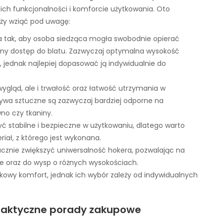
ch funkcjonalności i komforcie użytkowania. Oto
eży wziąć pod uwagę:
 tak, aby osoba siedząca mogła swobodnie opierać
dny dostęp do blatu. Zazwyczaj optymalna wysokość
 jednak najlepiej dopasować ją indywidualnie do
wygląd, ale i trwałość oraz łatwość utrzymania w
rzywa sztuczne są zazwyczaj bardziej odporne na
wno czy tkaniny.
ć stabilne i bezpieczne w użytkowaniu, dlatego warto
iał, z którego jest wykonana.
cznie zwiększyć uniwersalność hokera, pozwalając na
e oraz do wysp o różnych wysokościach.
owy komfort, jednak ich wybór zależy od indywidualnych
raktyczne porady zakupowe