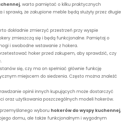
uchennej
, warto pamiętać o kilku praktycznych
i sprawią, że zakupione meble będą służyły przez długie
to dokładnie zmierzyć przestrzeń przy wyspie
ery zmieszczą się i będą funkcjonalne. Pamiętaj o
 nogi i swobodne wstawanie z hokera.
ej przetestować hoker przed zakupem, aby sprawdzić, czy
.
astanów się, czy ma on spełniać głównie funkcję
tycznym miejscem do siedzenia. Często można znaleźć
rawdzanie opinii innych kupujących może dostarczyć
ści oraz użytkowania poszczególnych modeli hokerów.
ć przemyślanego wyboru
hokerów do wyspy kuchennej
,
wojego domu, ale także funkcjonalnym i wygodnym