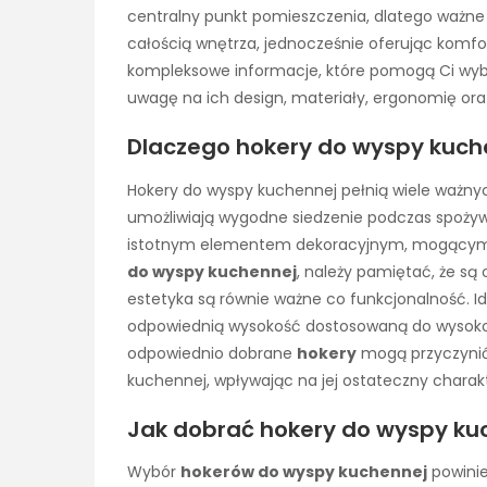
centralny punkt pomieszczenia, dlatego ważne 
całością wnętrza, jednocześnie oferując komf
kompleksowe informacje, które pomogą Ci wyb
uwagę na ich design, materiały, ergonomię oraz 
Dlaczego hokery do wyspy kuch
Hokery do wyspy kuchennej pełnią wiele ważny
umożliwiają wygodne siedzenie podczas spożywan
istotnym elementem dekoracyjnym, mogącym po
do wyspy kuchennej
, należy pamiętać, że są 
estetyka są równie ważne co funkcjonalność. I
odpowiednią wysokość dostosowaną do wysokośc
odpowiednio dobrane
hokery
mogą przyczynić 
kuchennej, wpływając na jej ostateczny charakt
Jak dobrać hokery do wyspy kuc
Wybór
hokerów do wyspy kuchennej
powinie