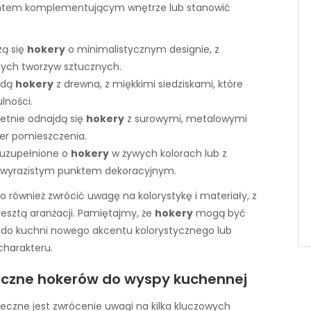
ntem komplementującym wnętrze lub stanowić
zą się
hokery
o minimalistycznym designie, z
nych tworzyw sztucznych.
ędą
hokery
z drewna, z miękkimi siedziskami, które
lności.
etnie odnajdą się
hokery
z surowymi, metalowymi
ter pomieszczenia.
 uzupełnione o
hokery
w żywych kolorach lub z
ę wyrazistym punktem dekoracyjnym.
to również zwrócić uwagę na kolorystykę i materiały, z
resztą aranżacji. Pamiętajmy, że
hokery
mogą być
do kuchni nowego akcentu kolorystycznego lub
 charakteru.
iczne hokerów do wyspy kuchennej
nieczne jest zwrócenie uwagi na kilka kluczowych