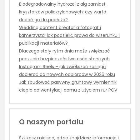
Biodegradowalny hydrożel z alg zamiast
kryształków poliakrylanowych: czy warto
dodać go do podłoża?
Wedding content creator a fotograf i
kamerzysta: jak podzielić prawa do wizerunku i
publikacji materiałów?
Dlaczego stały rytm dnia może zwiększać
poczucie bezpieczeństwa osób starszych
Instagram Reels – jak zwiększać zasięgi i
docierać do nowych odbiorców w 2026 roku
Jak zbudować pasywny gruntowy wymiennik
ciepła do wentylacji domu z użyciem rur PCV
O naszym portalu
Szukasz miejsca, gdzie znajdziesz informacje i