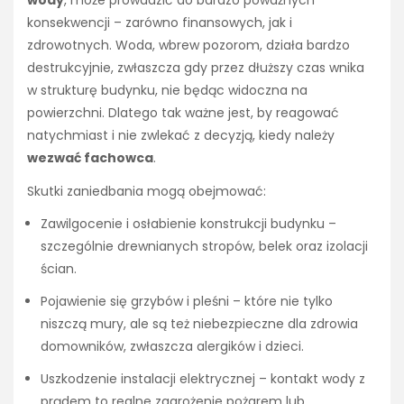
wody
, może prowadzić do bardzo poważnych
konsekwencji – zarówno finansowych, jak i
zdrowotnych. Woda, wbrew pozorom, działa bardzo
destrukcyjnie, zwłaszcza gdy przez dłuższy czas wnika
w strukturę budynku, nie będąc widoczna na
powierzchni. Dlatego tak ważne jest, by reagować
natychmiast i nie zwlekać z decyzją, kiedy należy
wezwać fachowca
.
Skutki zaniedbania mogą obejmować:
Zawilgocenie i osłabienie konstrukcji budynku –
szczególnie drewnianych stropów, belek oraz izolacji
ścian.
Pojawienie się grzybów i pleśni – które nie tylko
niszczą mury, ale są też niebezpieczne dla zdrowia
domowników, zwłaszcza alergików i dzieci.
Uszkodzenie instalacji elektrycznej – kontakt wody z
prądem to realne zagrożenie pożarem lub