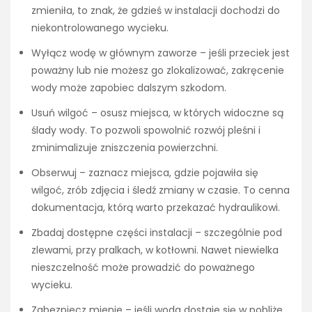
zmieniła, to znak, że gdzieś w instalacji dochodzi do
niekontrolowanego wycieku.
Wyłącz wodę w głównym zaworze – jeśli przeciek jest
poważny lub nie możesz go zlokalizować, zakręcenie
wody może zapobiec dalszym szkodom.
Usuń wilgoć – osusz miejsca, w których widoczne są
ślady wody. To pozwoli spowolnić rozwój pleśni i
zminimalizuje zniszczenia powierzchni.
Obserwuj – zaznacz miejsca, gdzie pojawiła się
wilgoć, zrób zdjęcia i śledź zmiany w czasie. To cenna
dokumentacja, którą warto przekazać hydraulikowi.
Zbadaj dostępne części instalacji – szczególnie pod
zlewami, przy pralkach, w kotłowni. Nawet niewielka
nieszczelność może prowadzić do poważnego
wycieku.
Zabezpiecz mienie – jeśli woda dostaje się w pobliże