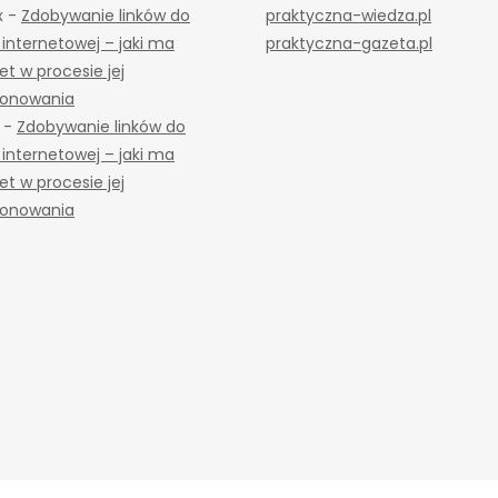
x
-
Zdobywanie linków do
praktyczna-wiedza.pl
 internetowej – jaki ma
praktyczna-gazeta.pl
tet w procesie jej
jonowania
-
Zdobywanie linków do
 internetowej – jaki ma
tet w procesie jej
jonowania