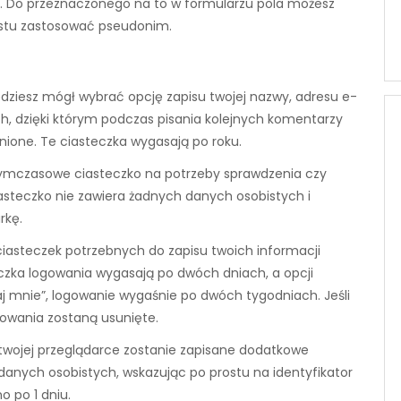
. Do przeznaczonego na to w formularzu pola możesz
rostu zastosować pseudonim.
będziesz mógł wybrać opcję zapisu twojej nazwy, adresu e-
ch, dzięki którym podczas pisania kolejnych komentarzy
ione. Te ciasteczka wygasają po roku.
 tymczasowe ciasteczko na potrzeby sprawdzenia czy
iasteczko nie zawiera żadnych danych osobistych i
rkę.
iasteczek potrzebnych do zapisu twoich informacji
czka logowania wygasają po dwóch dniach, a opcji
aj mnie”, logowanie wygaśnie po dwóch tygodniach. Jeśli
gowania zostaną usunięte.
w twojej przeglądarce zostanie zapisane dodatkowe
danych osobistych, wskazując po prostu na identyfikator
 po 1 dniu.