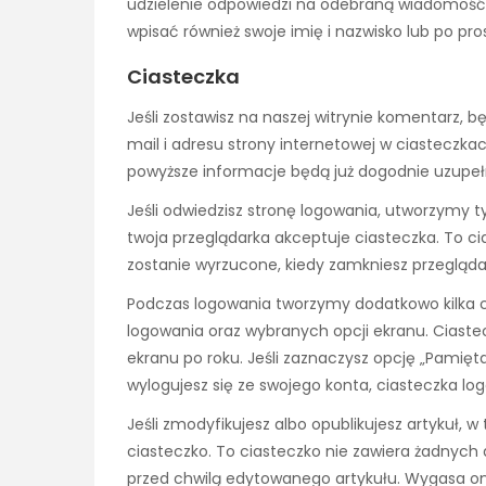
udzielenie odpowiedzi na odebraną wiadomość
wpisać również swoje imię i nazwisko lub po p
Ciasteczka
Jeśli zostawisz na naszej witrynie komentarz, 
mail i adresu strony internetowej w ciasteczka
powyższe informacje będą już dogodnie uzupełn
Jeśli odwiedzisz stronę logowania, utworzymy
twoja przeglądarka akceptuje ciasteczka. To c
zostanie wyrzucone, kiedy zamkniesz przegląda
Podczas logowania tworzymy dodatkowo kilka c
logowania oraz wybranych opcji ekranu. Ciaste
ekranu po roku. Jeśli zaznaczysz opcję „Pamięt
wylogujesz się ze swojego konta, ciasteczka lo
Jeśli zmodyfikujesz albo opublikujesz artykuł, 
ciasteczko. To ciasteczko nie zawiera żadnych 
przed chwilą edytowanego artykułu. Wygasa ono