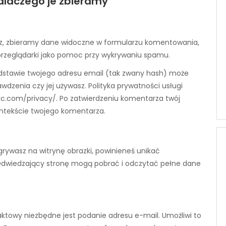
 dlaczego je zbieramy
rz, zbieramy dane widoczne w formularzu komentowania,
 przeglądarki jako pomoc przy wykrywaniu spamu.
stawie twojego adresu email (tak zwany hash) może
wdzenia czy jej używasz. Polityka prywatności usługi
tic.com/privacy/. Po zatwierdzeniu komentarza twój
kontekście twojego komentarza.
grywasz na witrynę obrazki, powinieneś unikać
i. Odwiedzający stronę mogą pobrać i odczytać pełne dane
ktowy niezbędne jest podanie adresu e-mail. Umożliwi to