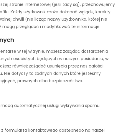
aszej stronie internetowej (jeśli tacy są), przechowujemy
filu. Każdy użytkownik może dokonać wglądu, korekty
nej chwili (nie licząc nazwy użytkownika, której nie
eż mogą przeglądać i modyfikować te informacje.
anych
entarze w tej witrynie, możesz zażądać dostarczenia
anych osobistych będących w naszym posiadaniu, w
ożesz również zażądać usunięcia przez nas całości
. Nie dotyczy to żadnych danych które jesteśmy
cyjnych, prawnych albo bezpieczeństwa.
omocą automatycznej usługi wykrywania spamu.
aj z formularza kontaktowego dostępnego na naszej