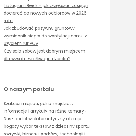
Instagram Reels – jak zwiększać zasięgi i
docierać do nowych odbiorców w 2026
roku
Jak zbudować pasywny gruntowy
wymiennik ciepła do wentylacji domu z
użyciem rur PCV
Czy sala zabaw jest dobrym miejscem
dla wysoko wrażliwego dziecka?
O naszym portalu
Szukasz miejsca, gdzie znajdziesz
informacje i artykuły na różne tematy?
Nasz portal wielotematyczny oferuje
bogaty wybór tekstów z dziedziny sportu,
rozrywki, biznesu, podróży, technologii i