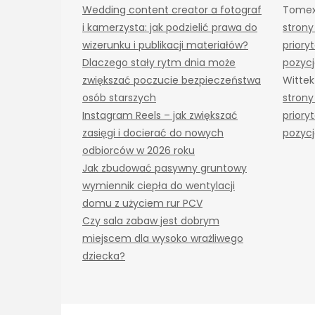
Wedding content creator a fotograf
Tome
i kamerzysta: jak podzielić prawa do
strony
wizerunku i publikacji materiałów?
priory
Dlaczego stały rytm dnia może
pozyc
zwiększać poczucie bezpieczeństwa
Wittek
osób starszych
strony
Instagram Reels – jak zwiększać
priory
zasięgi i docierać do nowych
pozyc
odbiorców w 2026 roku
Jak zbudować pasywny gruntowy
wymiennik ciepła do wentylacji
domu z użyciem rur PCV
Czy sala zabaw jest dobrym
miejscem dla wysoko wrażliwego
dziecka?